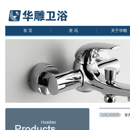
首 页
资 讯
关于华雕
LOCATION
首