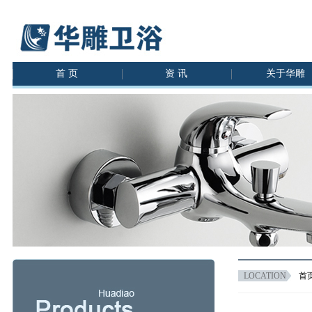
首 页
资 讯
关于华雕
LOCATION
首