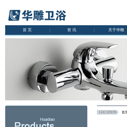
首 页
资 讯
关于华雕
LOCATION
首