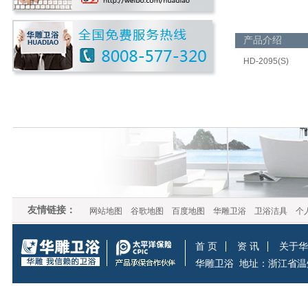
产品介绍
HD-2095(S)
友情链接：
网站地图
谷歌地图
百度地图
华雕卫浴
卫浴洁具
个
首 页
资 讯
关于华
华雕卫浴
地址：浙江省温