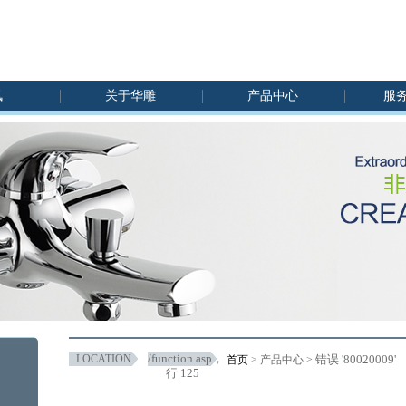
讯
关于华雕
产品中心
服
/function.asp
，
LOCATION
错误 '80020009'
首页
> 产品中心 >
行 125