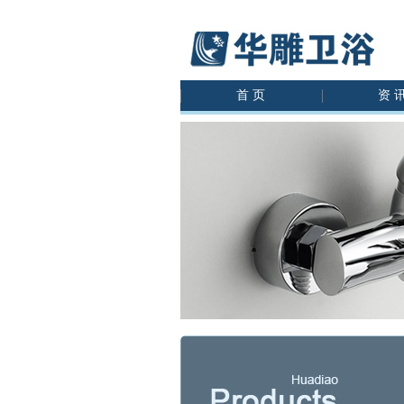
首 页
资 