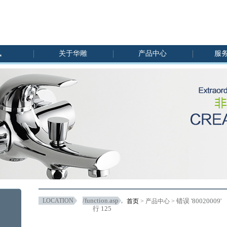
讯
关于华雕
产品中心
服
/function.asp
，
LOCATION
错误 '80020009'
首页
> 产品中心 >
行 125