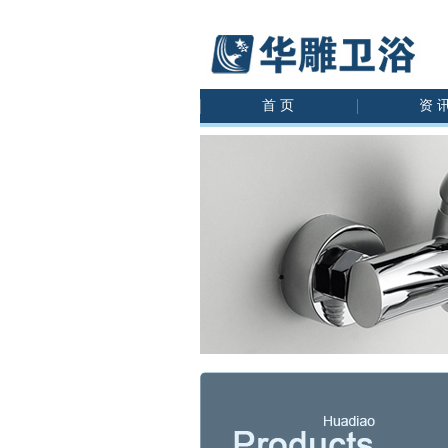
首 页
资 